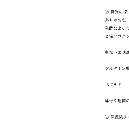
② 発酵の深
ありがちな
発酵によっ
と深いコク
主なうま味
グルタミン
ペプチド
酵母や麹菌
③ 伝統製法