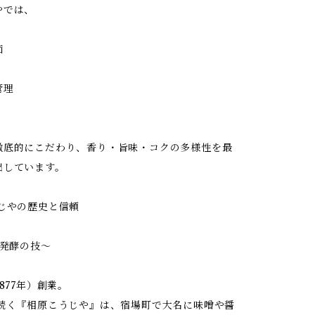
やでは、
価
管理
徹底的にこだわり、香り・旨味・コクの多様性を最
出しています。
うじやの歴史と信頼
く発酵の技〜
1877年）創業。
で続く『相原こうじや』は、宿場町で大名に味噌や醤