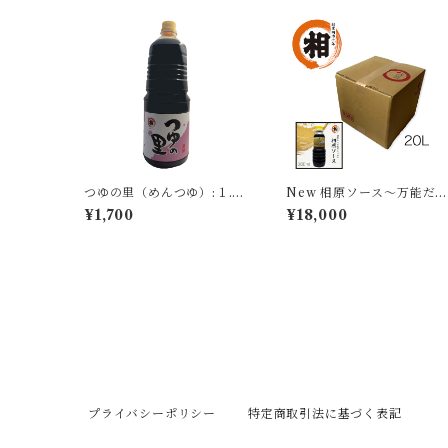
つゆの里（めんつゆ）:１.８
New 相原ソース〜万能だ
L
つゆ（業務用：ロンテナ
¥1,700
¥18,000
ー）
プライバシーポリシー
特定商取引法に基づく表記