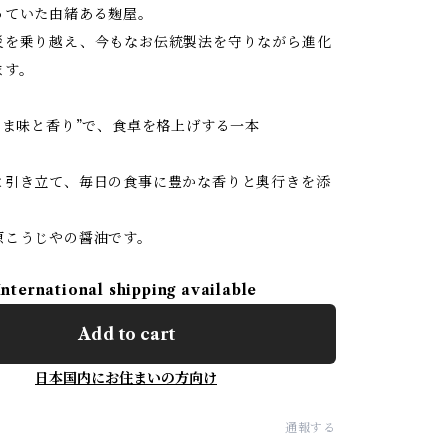
っていた由緒ある麹屋。
災を乗り越え、今もなお伝統製法を守りながら進化
ます。
うま味と香り”で、食卓を格上げする一本
と引き立て、毎日の食事に豊かな香りと奥行きを添
原こうじやの醤油です。
International shipping available
Add to cart
日本国内にお住まいの方向け
通報する