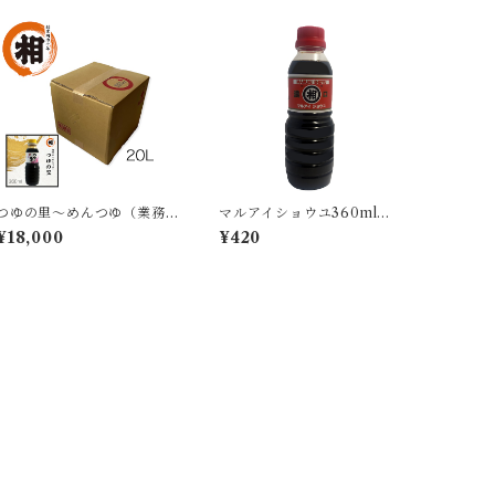
つゆの里〜めんつゆ（業務
マルアイショウユ360ml
用：ロンテナー20L）
（醤油）
¥18,000
¥420