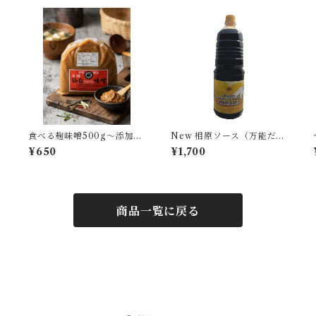
し
食べる麹味噌500g〜添加物
New 相原ソース（万能だし
不使用、麹通常の約2倍〜
つゆ）:１.８L
¥650
¥1,700
商品一覧に戻る