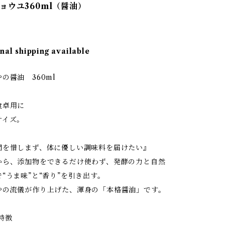
ョウユ360ml（醤油）
nal shipping available
の醤油 360ml
食卓用に
サイズ。
間を惜しまず、体に優しい調味料を届けたい』
から、添加物をできるだけ使わず、発酵の力と自然
“うま味”と“香り”を引き出す。
やの流儀が作り上げた、渾身の「本格醤油」です。
特徴