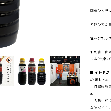
国産の大豆
発酵の力が生
塩味に頼ら
お刺身、卵
する“食卓の
■ 他社製品
① 素材への
・自家製麹
成。
・大量生産
な味づくり