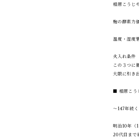
相原こうじ
麹の酵素力
温度・湿度
火入れ条件
この３つに
大限に引き
■ 相原こ
〜147年続
明治10年（
20代目ま