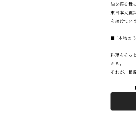
油を振る舞
東日本大震
を続けてい
■ “本物の
料理をそっ
える。
それが、相