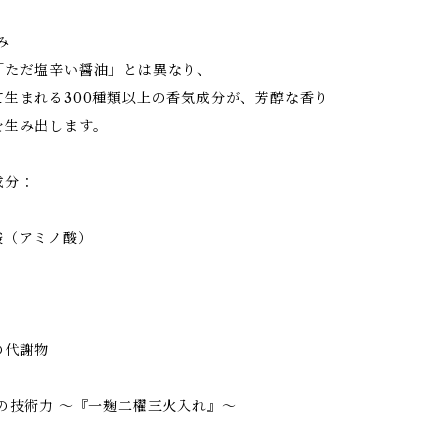
み
「ただ塩辛い醤油」とは異なり、
て生まれる300種類以上の香気成分が、芳醇な香り
を生み出します。
成分：
酸（アミノ酸）
の代謝物
の技術力 〜『一麹二櫂三火入れ』〜