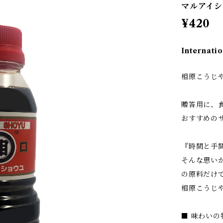
マルアイシ
¥420
Internatio
相原こうじや
贈答用に、
おすすめの
『時間と手
そんな思い
の原料だけで
相原こうじ
■ 味わいの