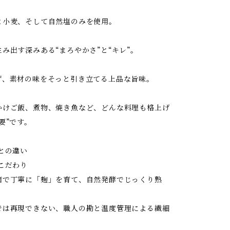
と小麦、そして自然塩のみを使用。
み出す深みある“まろやかさ”と“キレ”。
ず、素材の味をそっと引き立てる上品な旨味。
かけご飯、煮物、焼き魚など、どんな料理も格上げ
要”です。
との違い
こだわり
菌で丁寧に「麹」を育て、自然発酵でじっくり熟
では再現できない、職人の勘と温度管理による繊細
。